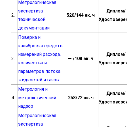
Метрологическая
экспертиза
Диплом/
2.
520/144 ак. ч
технической
Удостовере
документации
Поверка и
калибровка средств
измерений расхода,
Диплом/
3.
— /108 ак. ч
количества и
Удостовере
параметров потока
жидкостей и газов
Метрология и
Диплом/
4.
метрологический
258/72 ак. ч
Удостовере
надзор
Метрологическая
экспертиза