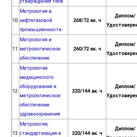
утверждения типа
Метрология в
Диплом/
10.
нефтегазовой
268/72 ак. ч
Удостовере
промышленности
Метрология и
Диплом/
11.
метрологическое
260/72 ак. ч
Удостовере
обеспечение
Метрология
медицинского
оборудования и
Диплом/
12.
320/144 ак. ч
метрологическое
Удостовере
обеспечение
здравоохранения
Метрология,
Диплом/
13.
стандартизация и
320/144 ак. ч