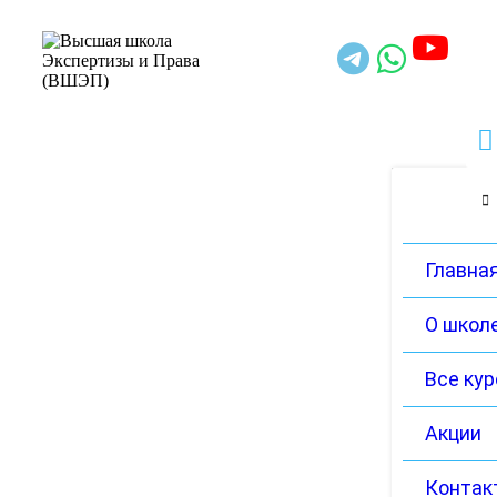
Главна
О школ
Все ку
Акции
Контак