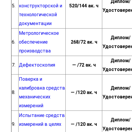
Диплом/
5.
конструкторской и
520/144 ак. ч
Удостовере
технологической
документации
Метрологическое
Диплом/
6.
обеспечение
268/72 ак. ч
Удостовере
производства
Диплом/
7.
Дефектоскопия
— /72 ак. ч
Удостовере
Поверка и
калибровка средств
Диплом/
8.
— /120 ак. ч
механических
Удостовере
измерений
Испытание средств
Диплом/
9.
измерений в целях
— /120 ак. ч
Удостовере