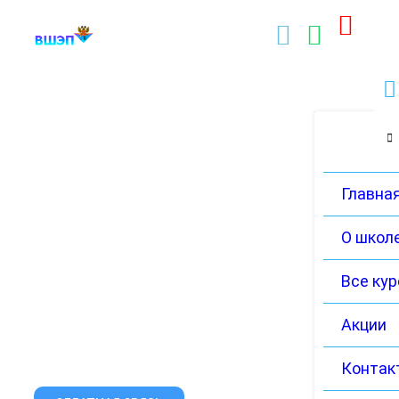
Главна
О школ
Все ку
Акции
Контак