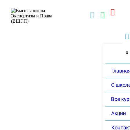
Главна
О школ
Все ку
Акции
Контак