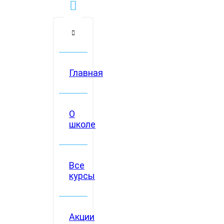
Главная
О
школе
Все
курсы
Акции