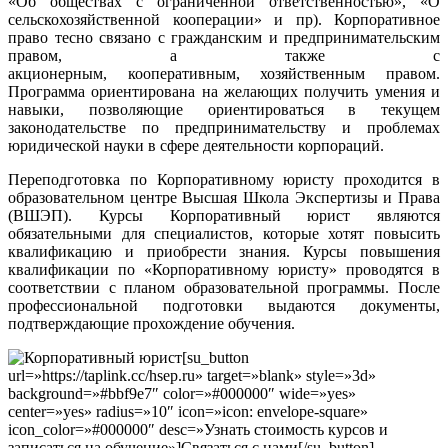
«Об обществах с ограниченной ответственностью», «О
сельскохозяйственной кооперации» и пр). Корпоративное
право тесно связано с гражданским и предпринимательским
правом, а также с
акционерным, кооперативным, хозяйственным правом.
Программа ориентирована на желающих получить умения и
навыки, позволяющие ориентироваться в текущем
законодательстве по предпринимательству и проблемах
юридической науки в сфере деятельности корпораций.
Переподготовка по Корпоративному юристу проходится в
образовательном центре Высшая Школа Экспертизы и Права
(ВШЭП). Курсы Корпоративный юрист являются
обязательными для специалистов, которые хотят повысить
квалификацию и приобрести знания. Курсы повышения
квалификации по «Корпоративному юристу» проводятся в
соответствии с планом образовательной программы. После
профессиональной подготовки выдаются документы,
подтверждающие прохождение обучения.
[su_button
url=»https://taplink.cc/hsep.ru» target=»blank» style=»3d»
background=»#bbf9e7″ color=»#000000″ wide=»yes»
center=»yes» radius=»10″ icon=»icon: envelope-square»
icon_color=»#000000″ desc=»Узнать стоимость курсов и
записаться на обучение»]Связаться с нами[/su_button]