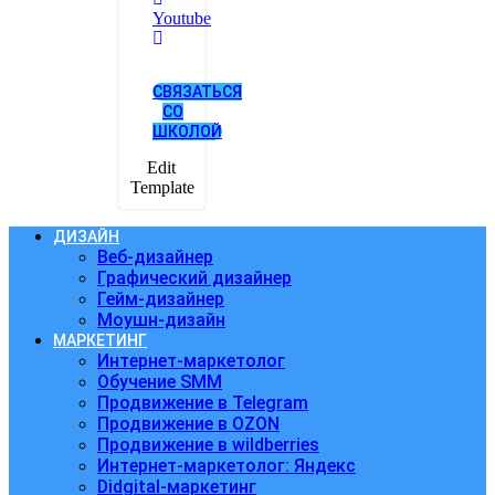
Youtube
СВЯЗАТЬСЯ
СО
ШКОЛОЙ
Edit
Template
ДИЗАЙН
Веб-дизайнер
Графический дизайнер
Гейм-дизайнер
Моушн-дизайн
МАРКЕТИНГ
Интернет-маркетолог
Обучение SMM
Продвижение в Telegram
Продвижение в OZON
Продвижение в wildberries
Интернет-маркетолог: Яндекс
Didgital-маркетинг