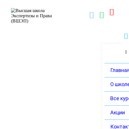
Главна
О школ
Все ку
Акции
Контак