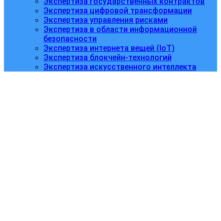
Экспертиза государственных контрактов
Экспертиза цифровой трансформации
Экспертиза управления рисками
Экспертиза в области информационной
безопасности
Экспертиза интернета вещей (IoT)
Экспертиза блокчейн-технологий
Экспертиза искусственного интеллекта
Правила
нормоконтроля и
метрологической
экспертизы
технических
документов