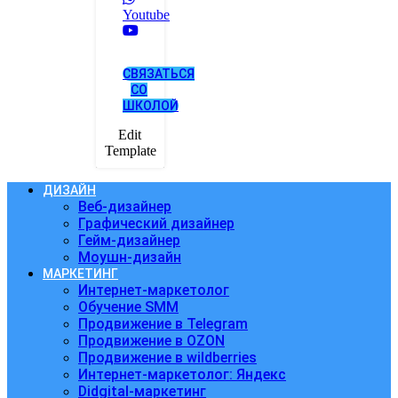
Youtube
СВЯЗАТЬСЯ
СО
ШКОЛОЙ
Edit
Template
ДИЗАЙН
Веб-дизайнер
Графический дизайнер
Гейм-дизайнер
Моушн-дизайн
МАРКЕТИНГ
Интернет-маркетолог
Обучение SMM
Продвижение в Telegram
Продвижение в OZON
Продвижение в wildberries
Интернет-маркетолог: Яндекс
Didgital-маркетинг