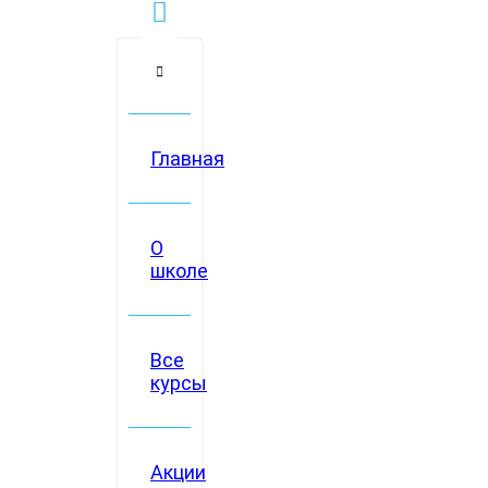
Главная
О
школе
Все
курсы
Акции