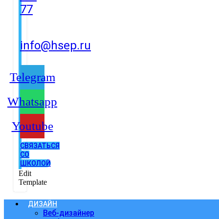
77
info@hsep.ru
Telegram
Whatsapp
Youtube
СВЯЗАТЬСЯ
СО
ШКОЛОЙ
Edit
Template
ДИЗАЙН
Веб-дизайнер