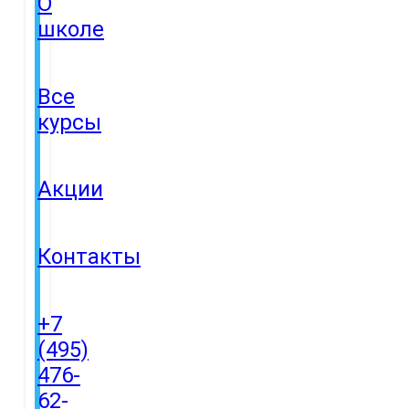
О
школе
Все
курсы
Акции
Контакты
+7
(495)
476-
62-