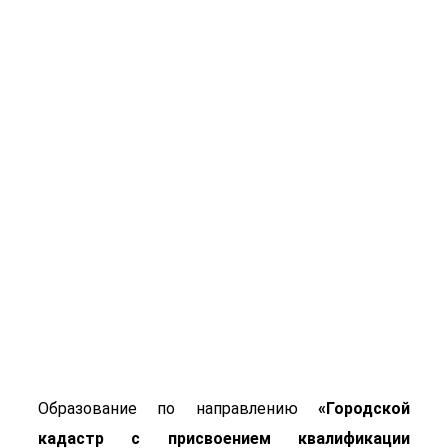
Городской кадастр с
присвоением
квалификации
"Кадастровый
инженер"
Образование по направлению
«
Городской
кадастр с присвоением квалификации