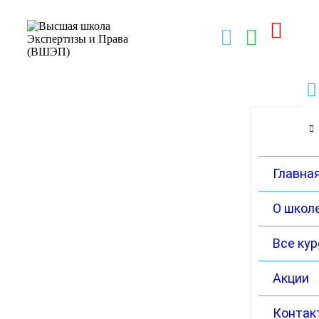
Главна
О школ
Все ку
Акции
Контак