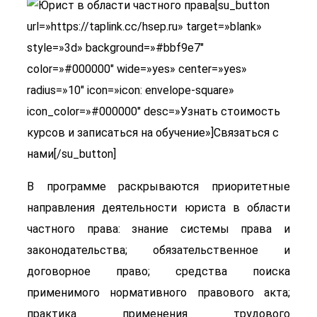
[su_button
url=»https://taplink.cc/hsep.ru» target=»blank»
style=»3d» background=»#bbf9e7″
color=»#000000″ wide=»yes» center=»yes»
radius=»10″ icon=»icon: envelope-square»
icon_color=»#000000″ desc=»Узнать стоимость
курсов и записаться на обучение»]Связаться с
нами[/su_button]
В программе раскрываются приоритетные
направления деятельности юриста в области
частного права: знание системы права и
законодательства; обязательственное и
договорное право; средства поиска
применимого нормативного правового акта;
практика применения трудового