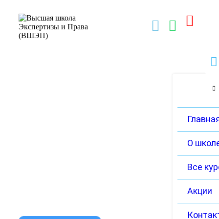
Главна
О школ
Все ку
Акции
Контак