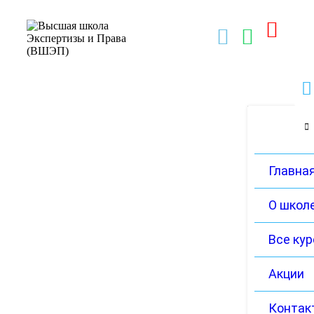
Главна
О школ
Все ку
Акции
Контак