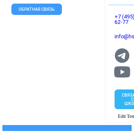
ОБРАТНАЯ СВЯЗЬ
+7 (495
62-77
info@hs
СВЯЗ
С
ШКО
Edit Tem