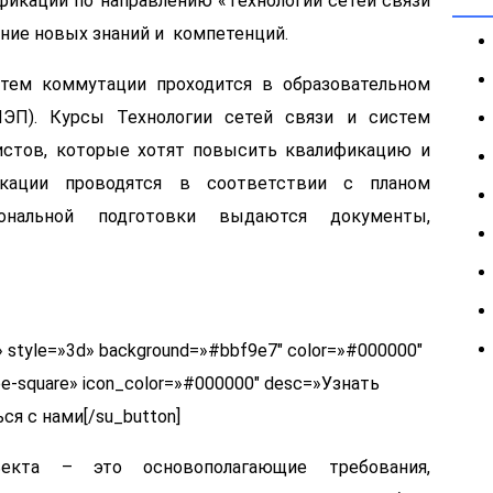
икации по направлению «Технологии сетей связи
ние новых знаний и компетенций.
стем коммутации проходится в образовательном
П). Курсы Технологии сетей связи и систем
истов, которые хотят повысить квалификацию и
икации проводятся в соответствии с планом
иональной подготовки выдаются документы,
ank» style=»3d» background=»#bbf9e7″ color=»#000000″
ope-square» icon_color=»#000000″ desc=»Узнать
ся с нами[/su_button]
ъекта – это основополагающие требования,