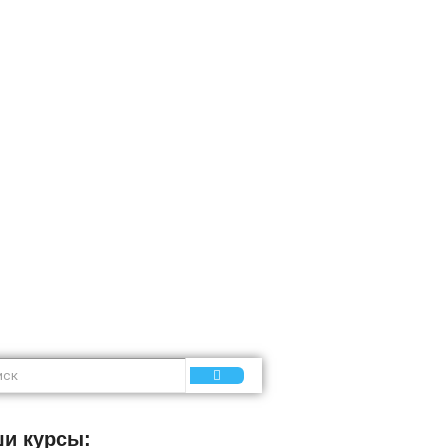
 систем
и курсы: