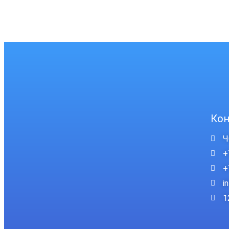
Кон
Ч
+
+
i
1