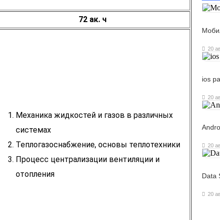
72 ак. ч
Моби
20 а
ios р
20 а
Механика жидкостей и газов в различных
Andro
системах
Теплогазоснабжение, основы теплотехники
20 а
Процесс централизации вентиляции и
отопления
Data 
20 а