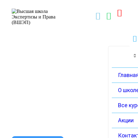
Главна
О школ
Все ку
Акции
Контак