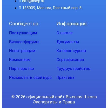
info@hsep.ru
125009, Москва, Газетный пер. 5
Сообщество:
Информация:
Поступающим
О школе
Бизнес-форумы
Документы
Иностранцам
Каталог курсов
Компаниям
Сертификация
Партнерство
Трудоустройство
Разместить свой курс
Практика
© 2026 официальный сайт Высшая Школа
Экспертизы и Права