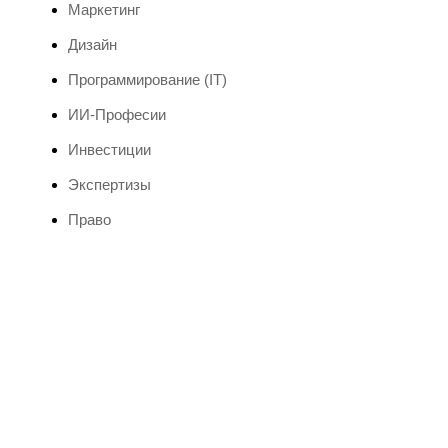
Маркетинг
Дизайн
Программирование (IT)
ИИ-Професии
Инвестиции
Экспертизы
Право
Мероприятия 2024 и
бизнес-форумы
Забронируйте свое место сегодня и воспользуйтесь
эксклюзивной скидкой 15% на участие в Бизнес
Форуме 2024
Выбрать форум