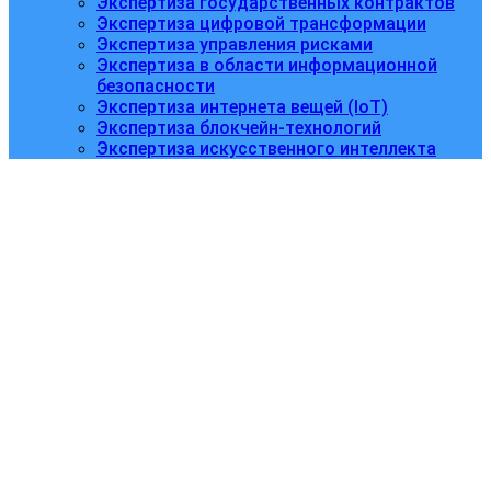
Экспертиза государственных контрактов
Экспертиза цифровой трансформации
Экспертиза управления рисками
Экспертиза в области информационной
безопасности
Экспертиза интернета вещей (IoT)
Экспертиза блокчейн-технологий
Экспертиза искусственного интеллекта
Создание бизнеса
дистанционного и
электронного
обучения