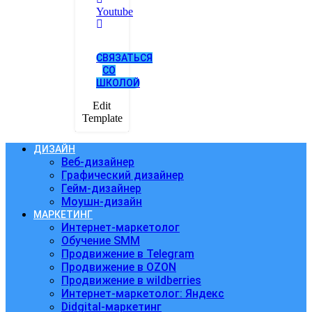
Youtube
СВЯЗАТЬСЯ
СО
ШКОЛОЙ
Edit
Template
ДИЗАЙН
Веб-дизайнер
Графический дизайнер
Гейм-дизайнер
Моушн-дизайн
МАРКЕТИНГ
Интернет-маркетолог
Обучение SMM
Продвижение в Telegram
Продвижение в OZON
Продвижение в wildberries
Интернет-маркетолог: Яндекс
Didgital-маркетинг