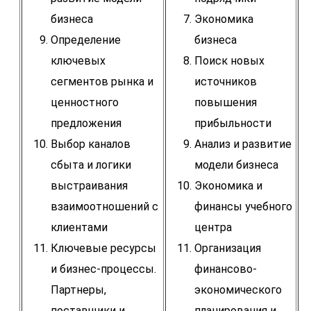
бизнеса
Экономика
Определение
бизнеса
ключевых
Поиск новых
сегментов рынка и
источников
ценностного
повышения
предложения
прибыльности
Выбор каналов
Анализ и развитие
сбыта и логики
модели бизнеса
выстраивания
Экономика и
взаимоотношений с
финансы учебного
клиентами
центра
Ключевые ресурсы
Организация
и бизнес-процессы.
финансово-
Партнеры,
экономического
поставщики и
планирования и