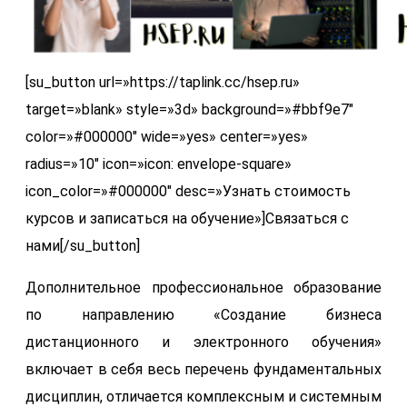
[su_button url=»https://taplink.cc/hsep.ru»
target=»blank» style=»3d» background=»#bbf9e7″
color=»#000000″ wide=»yes» center=»yes»
radius=»10″ icon=»icon: envelope-square»
icon_color=»#000000″ desc=»Узнать стоимость
курсов и записаться на обучение»]Связаться с
нами[/su_button]
Дополнительное профессиональное образование
по направлению «Создание бизнеса
дистанционного и электронного обучения»
включает в себя весь перечень фундаментальных
дисциплин, отличается комплексным и системным