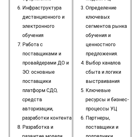
Инфраструктура
Определение
дистанционного и
ключевых
электронного
сегментов рынка
обучения
обучения и
Работа с
ценностного
поставщиками и
предложения.
провайдерами ДО и
Выбор каналов
ЭО: основные
сбыта и логики
поставщики
выстраивания
платформ СДО,
Ключевые
средств
ресурсы и бизнес-
авторизации,
процессы УЦ
разработки контента
Партнеры,
Разработка и
поставщики и
развитие модели
подрядчики