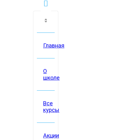
Главная
О
школе
Все
курсы
Акции