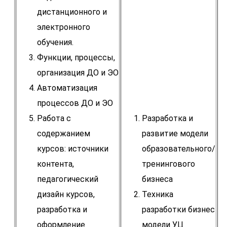
дистанционного и
электронного
обучения.
Функции, процессы,
организация ДО и ЭО
Автоматизация
процессов ДО и ЭО
Работа с
Разработка и
содержанием
развитие модели
курсов: источники
образовательного/
контента,
тренингового
педагогический
бизнеса
дизайн курсов,
Техника
разработка и
разработки бизнес
оформление
модели УЦ