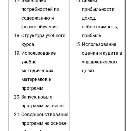
Выявление
Анализ
потребностей по
прибыльности:
содержанию и
доход,
форме обучения
себестоимость,
Структура учебного
прибыль
курса.
Использование
Использование
оценки и аудита в
учебно-
управленческих
методических
целях
материалов к
программ
Запуск новых
программ на рынок
Совершенствование
программ на основе