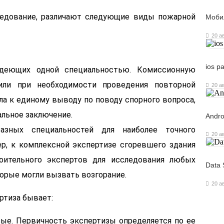
ледование, различают следующие виды пожарной
Моби
20 а
ios р
ладеющих одной специальностью. Комиссионную
или при необходимости проведения повторной
20 а
ла к единому выводу по поводу спорного вопроса,
льное заключение.
Andro
разных специальностей для наиболее точного
20 а
р, к комплексной экспертизе сгоревшего здания
роительного экспертов для исследования любых
Data 
торые могли вызвать возгорание.
20 а
ртиза бывает:
вые. Первичность экспертизы определяется по ее