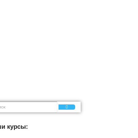
пертиза
и курсы: