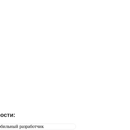
абронируйте свое место сегодня и
оспользуйтесь эксклюзивной
кидкой 15% на участие в Бизнес
оруме 2024
Выбрать форум
ости: