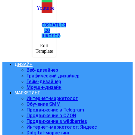
Youtube
СВЯЗАТЬСЯ
СО
ШКОЛОЙ
Edit
Template
ДИЗАЙН
Веб-дизайнер
Графический дизайнер
Гейм-дизайнер
Моушн-дизайн
МАРКЕТИНГ
Интернет-маркетолог
Обучение SMM
Продвижение в Telegram
Продвижение в OZON
Продвижение в wildberries
Интернет-маркетолог: Яндекс
Didgital-маркетинг