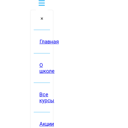
Главная
О
школе
Все
курсы
Акции