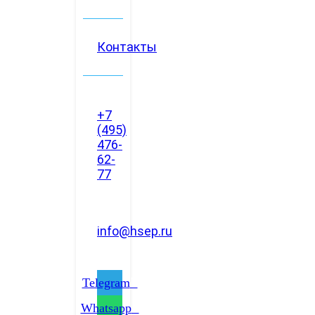
Контакты
+7
(495)
476-
62-
77
info@hsep.ru
Telegram
Whatsapp