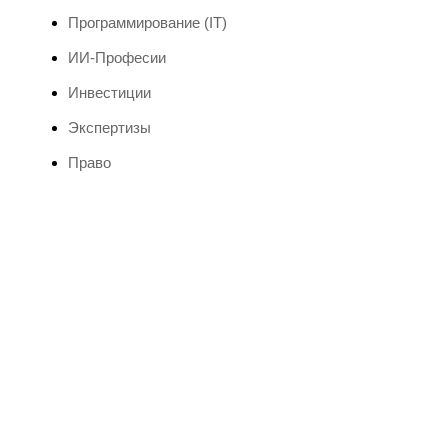
Программирование (IT)
ИИ-Професии
Инвестиции
Экспертизы
Право
Мероприятия 2024 и
бизнес-форумы
Забронируйте свое место сегодня и воспользуйтесь
эксклюзивной скидкой 15% на участие в Бизнес
Форуме 2024
Выбрать форум