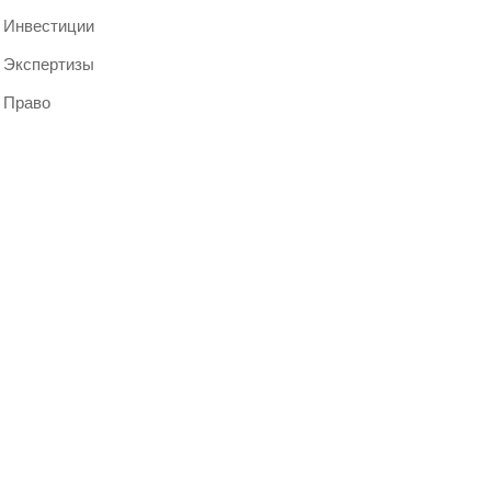
Инвестиции
Экспертизы
Право
Мероприятия 2024
и бизнес-форумы
абронируйте свое место сегодня и
оспользуйтесь эксклюзивной
кидкой 15% на участие в Бизнес
оруме 2024
Выбрать форум