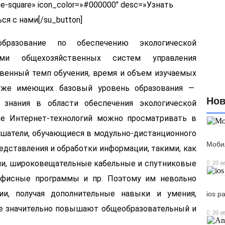
ope-square» icon_color=»#000000″ desc=»Узнать
ся с нами[/su_button]
образование по обеспечению экологической
ами общехозяйственных систем управления
венный темп обучения, время и объем изучаемых
 уже имеющих базовый уровень образования —
Нов
знания в области обеспечения экологической
зе Интернет-технологий можно просматривать в
лушатели, обучающиеся в модульно-дистанционного
Моби
дставления и обработки информации, такими, как
гии, широковещательные кабельные и спутниковые
20 а
офисные программы и пр. Поэтому им невольно
ии, получая дополнительные навыки и умения,
ios р
 значительно повышают общеобразовательный и
20 а