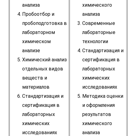
анализа
химического
Пробоотбор и
анализа
пробоподготовка в
Современные
лабораторном
лабораторные
химическом
технологии
анализе
Стандартизация и
Химический анализ
сертификация в
отдельных видов
лабораторных
веществ и
химических
материалов
исследованиях
Стандартизация и
Методика оценки
сертификация в
и оформления
лабораторных
результатов
химических
химического
исследованиях
анализа