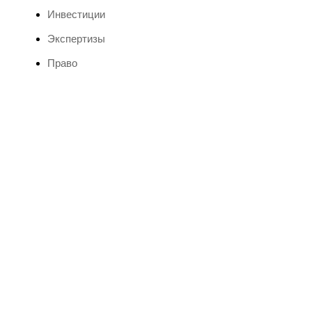
Инвестиции
Экспертизы
Право
Мероприятия 2024 и
бизнес-форумы
Забронируйте свое место сегодня и воспользуйтесь
эксклюзивной скидкой 15% на участие в Бизнес
Форуме 2024
Выбрать форум