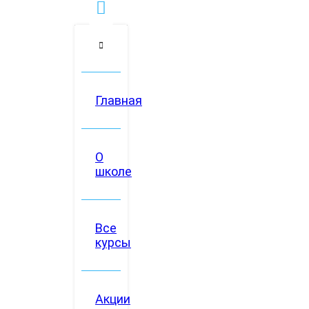
Главная
О
школе
Все
курсы
Акции