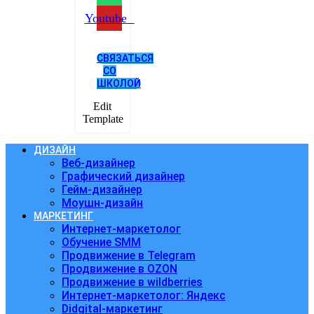
Youtube
СВЯЗАТЬСЯ
СО
ШКОЛОЙ
Edit
Template
ДИЗАЙН
Веб-дизайнер
Графический дизайнер
Гейм-дизайнер
Моушн-дизайн
МАРКЕТИНГ
Интернет-маркетолог
Обучение SMM
Продвижение в Telegram
Продвижение в OZON
Продвижение в wildberries
Интернет-маркетолог: Яндекс
Didgital-маркетинг