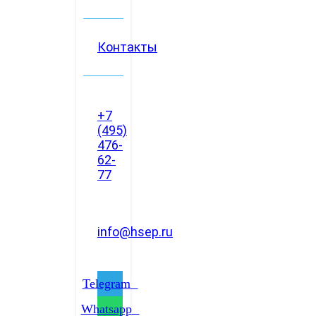
Контакты
+7
(495)
476-
62-
77
info@hsep.ru
Telegram
Whatsapp