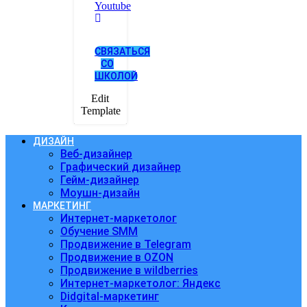
Youtube
СВЯЗАТЬСЯ
СО
ШКОЛОЙ
Edit
Template
ДИЗАЙН
Веб-дизайнер
Графический дизайнер
Гейм-дизайнер
Моушн-дизайн
МАРКЕТИНГ
Интернет-маркетолог
Обучение SMM
Продвижение в Telegram
Продвижение в OZON
Продвижение в wildberries
Интернет-маркетолог: Яндекс
Didgital-маркетинг