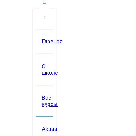
Главная
О
школе
Все
курсы
Акции