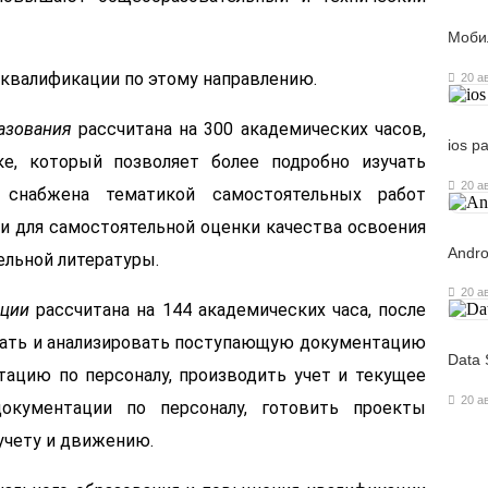
Моби
квалификации по этому направлению.
20 а
азования
рассчитана на 300 академических часов,
ios р
е, который позволяет более подробно изучать
20 а
 снабжена тематикой самостоятельных работ
и для самостоятельной оценки качества освоения
Andro
ельной литературы.
20 а
ации
рассчитана на 144 академических часа, после
ать и анализировать поступающую документацию
Data 
тацию по персоналу, производить учет и текущее
20 а
документации по персоналу, готовить проекты
учету и движению.