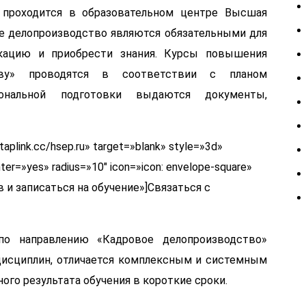
 проходится в образовательном центре Высшая
е делопроизводство являются обязательными для
кацию и приобрести знания. Курсы повышения
тву» проводятся в соответствии с планом
иональной подготовки выдаются документы,
/taplink.cc/hsep.ru» target=»blank» style=»3d»
r=»yes» radius=»10″ icon=»icon: envelope-square»
 и записаться на обучение»]Связаться с
по направлению «Кадровое делопроизводство»
дисциплин, отличается комплексным и системным
го результата обучения в короткие сроки.