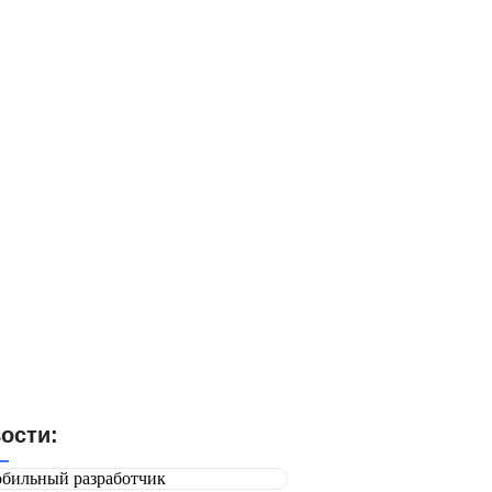
абронируйте свое место сегодня и
оспользуйтесь эксклюзивной
кидкой 15% на участие в Бизнес
оруме 2024
Выбрать форум
ости: