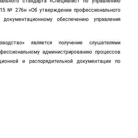
ального стандарта «Специалист по управлению
2015 № 276н «Об утверждении профессионального
 документационному обеспечению управления
водство» является получение слушателями
фессиональному администрированию процессов
ционной и распорядительной документации по