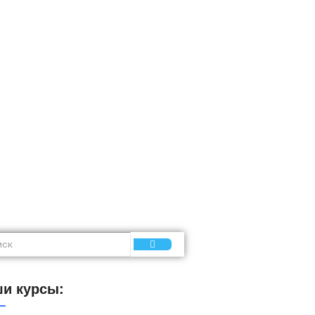
тво
и курсы: