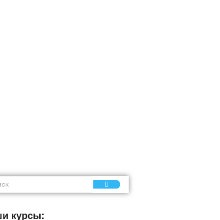
ных
и курсы: