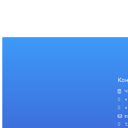
Кон
Ч
+
+
i
1