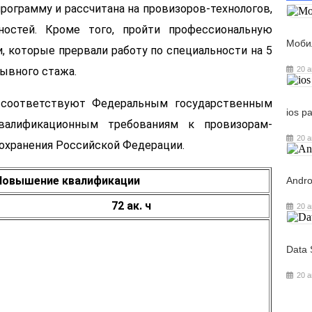
рограмму и рассчитана на провизоров-технологов,
остей. Кроме того, пройти профессиональную
Моби
 которые прервали работу по специальности на 5
20 а
ывного стажа.
соответствуют Федеральным государственным
ios р
валификационным требованиям к провизорам-
20 а
охранения Российской Федерации.
Повышение квалификации
Andro
72 ак. ч
20 а
Data 
20 а