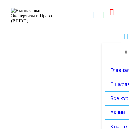
Главна
О школ
Все ку
Акции
Контак