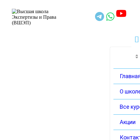
Главна
О школ
Все ку
Акции
Контак