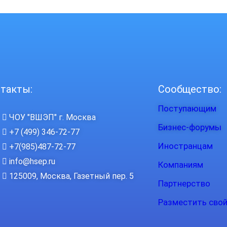
такты:
Сообщество:
Поступающим
ЧОУ "ВШЭП" г. Москва
Бизнес-форумы
+7 (499) 346-72-77
Иностранцам
+7(985)487-72-77
info@hsep.ru
Компаниям
125009, Москва, Газетный пер. 5
Партнерство
Разместить свой