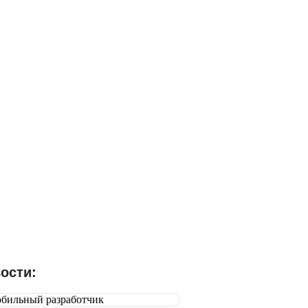
абронируйте свое место сегодня и
оспользуйтесь эксклюзивной
кидкой 15% на участие в Бизнес
оруме 2024
Выбрать форум
ости: