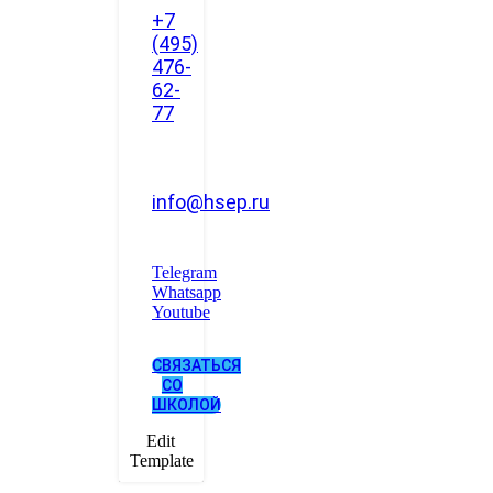
+7
(495)
476-
62-
77
info@hsep.ru
Telegram
Whatsapp
Youtube
СВЯЗАТЬСЯ
СО
ШКОЛОЙ
Edit
Template