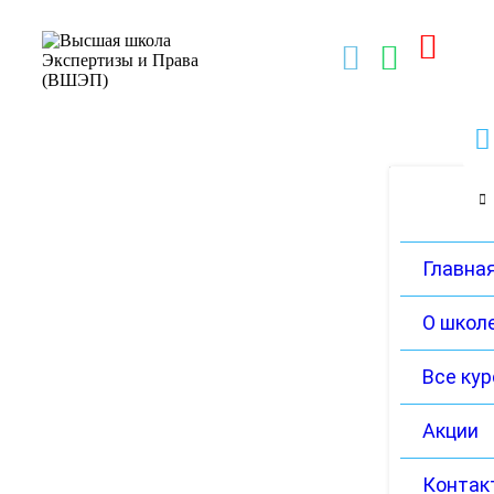
Главна
О школ
Все ку
Акции
Контак